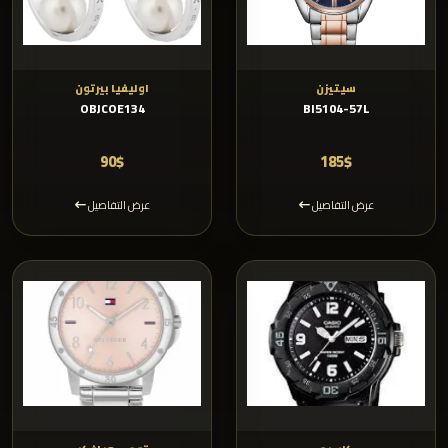
سيتيزن
اوليفيا بيرتون
OBJCOE134
BI5104-57L
90$
185$
عرض التفاصيل
عرض التفاصيل