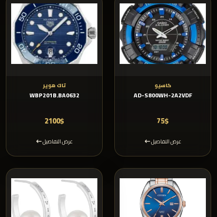
كاسيو
تاك هوير
WBP201B.BA0632
AD-S800WH-2A2VDF
2100$
75$
عرض التفاصيل
عرض التفاصيل