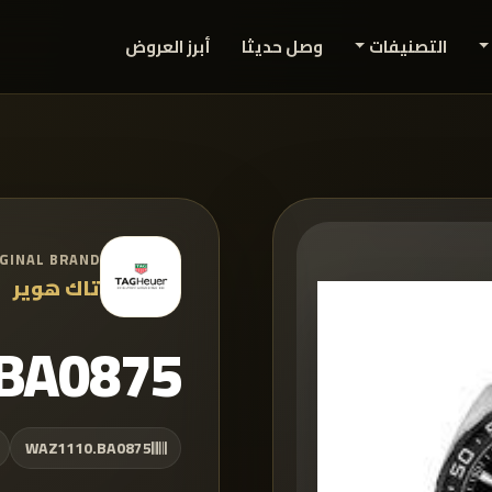
التصنيفات
وصل حديثا
أبرز العروض
IGINAL BRAND
تاك هوير
BA0875
WAZ1110.BA0875