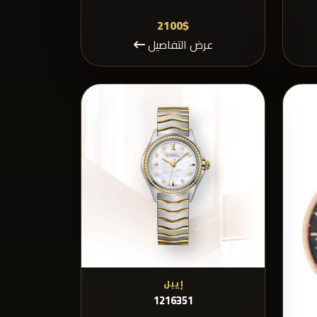
2100$
عرض التفاصيل
إيبل
1216351