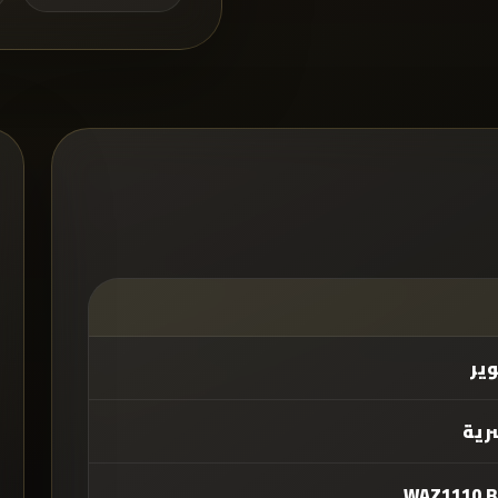
ير
ية
WAZ1110.B