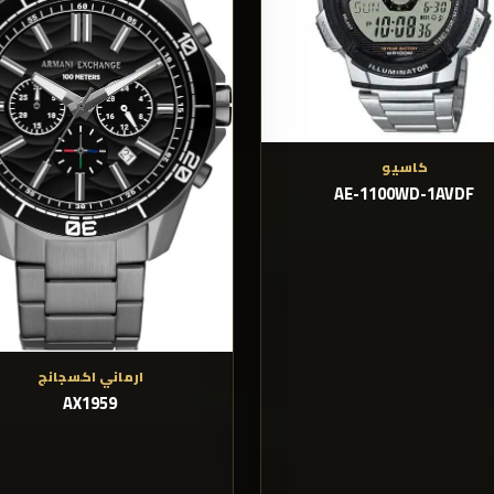
كاسيو
AE-1100WD-1AVDF
ارماني اكسجانج
AX1959