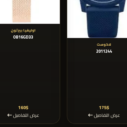
اوليفيا بيرتون
OB16GD33
لاكوست
2011244
160$
175$
عرض التفاصيل
عرض التفاصيل