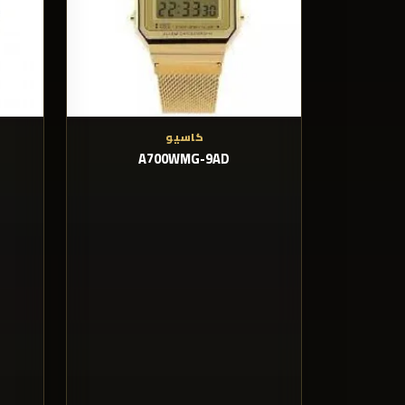
كاسيو
A700WMG-9AD