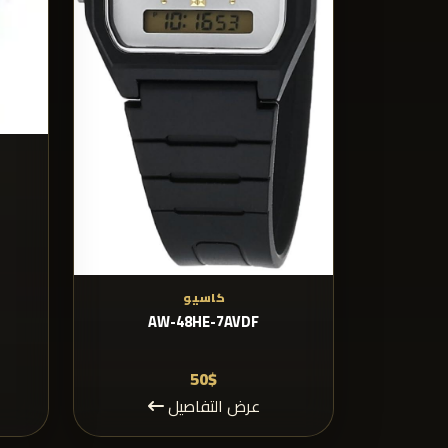
كاسيو
AW-48HE-7AVDF
50$
عرض التفاصيل